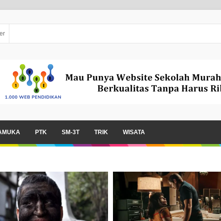
er
AMUKA
PTK
SM-3T
TRIK
WISATA