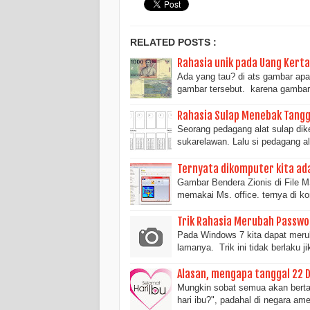
RELATED POSTS :
Rahasia unik pada Uang Kert
Ada yang tau? di ats gambar apa
gambar tersebut. karena gamba
Rahasia Sulap Menebak Tangg
Seorang pedagang alat sulap dik
sukarelawan. Lalu si pedagang 
Ternyata dikomputer kita ad
Gambar Bendera Zionis di File MS
memakai Ms. office. ternya di 
Trik Rahasia Merubah Passw
Pada Windows 7 kita dapat meru
lamanya. Trik ini tidak berlaku j
Alasan, mengapa tanggal 22 D
Mungkin sobat semua akan bertan
hari ibu?", padahal di negara am