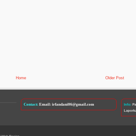
Home
Older Post
Contact:
Email: irfandani06@gmail.com
Info:
Pa
Lapork