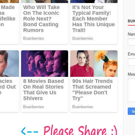
BU
Na
Ema
Me