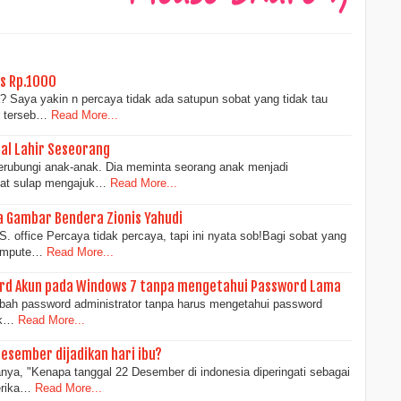
as Rp.1000
? Saya yakin n percaya tidak ada satupun sobat yang tidak tau
r terseb…
Read More...
al Lahir Seseorang
erubungi anak-anak. Dia meminta seorang anak menjadi
alat sulap mengajuk…
Read More...
a Gambar Bendera Zionis Yahudi
. office Percaya tidak percaya, tapi ini nyata sob!Bagi sobat yang
kompute…
Read More...
ord Akun pada Windows 7 tanpa mengetahui Password Lama
bah password administrator tanpa harus mengetahui password
ik…
Read More...
esember dijadikan hari ibu?
ya, "Kenapa tanggal 22 Desember di indonesia diperingati sebagai
erika…
Read More...