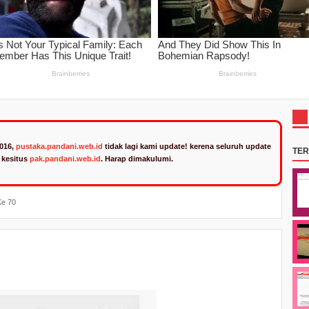
2016,
pustaka.pandani.web.id
tidak lagi kami update! kerena seluruh update
TE
n kesitus
pak.pandani.web.id
. Harap dimakulumi.
Ke 70