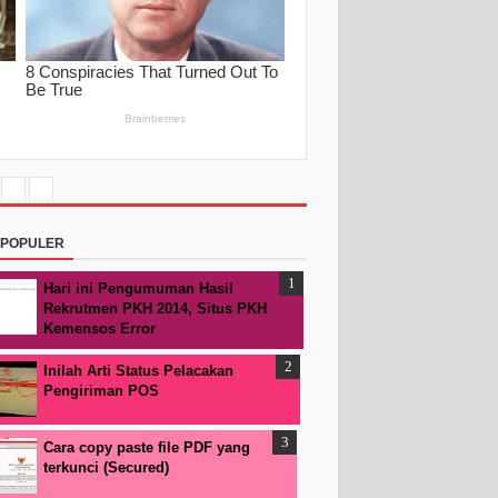
RPOPULER
Hari ini Pengumuman Hasil
Rekrutmen PKH 2014, Situs PKH
Kemensos Error
Inilah Arti Status Pelacakan
Pengiriman POS
Cara copy paste file PDF yang
terkunci (Secured)