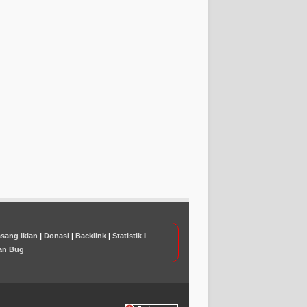
sang iklan
|
Donasi
|
Backlink
|
Statistik
I
an Bug