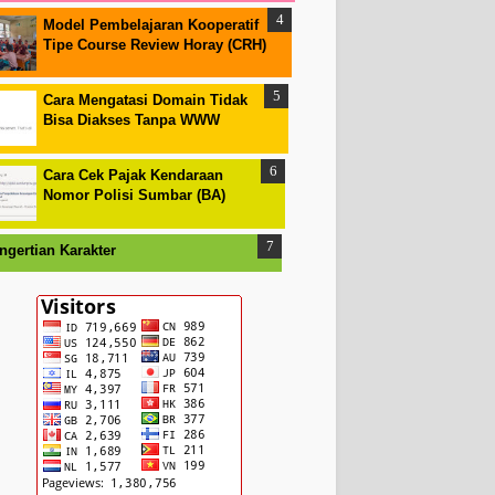
Model Pembelajaran Kooperatif
Tipe Course Review Horay (CRH)
Cara Mengatasi Domain Tidak
Bisa Diakses Tanpa WWW
Cara Cek Pajak Kendaraan
Nomor Polisi Sumbar (BA)
ngertian Karakter