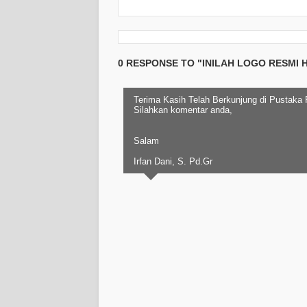
0 RESPONSE TO "INILAH LOGO RESMI H
Terima Kasih Telah Berkunjung di Pustaka
Silahkan komentar anda,
Salam
Irfan Dani, S. Pd.Gr