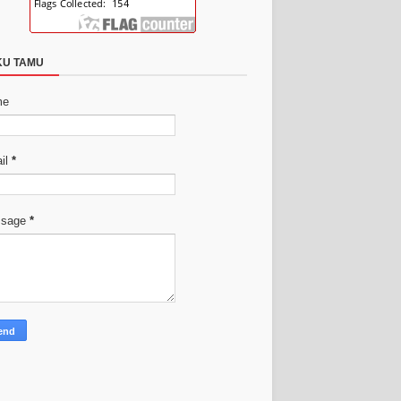
KU TAMU
me
il
*
ssage
*