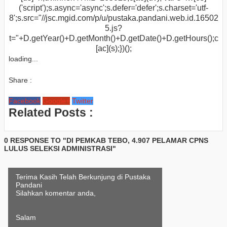
('script');s.async='async';s.defer='defer';s.charset='utf-
8';s.src="//jsc.mgid.com/p/u/pustaka.pandani.web.id.16502
5.js?
t="+D.getYear()+D.getMonth()+D.getDate()+D.getHours();c
[ac](s);})();
loading...
Share :
Facebook
Google+
Twitter
Related Posts :
0 RESPONSE TO "DI PEMKAB TEBO, 4.907 PELAMAR CPNS
LULUS SELEKSI ADMINISTRASI"
Terima Kasih Telah Berkunjung di Pustaka
Pandani
Silahkan komentar anda,
Salam