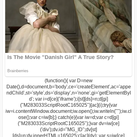
(function(){ var D=new
Date(),d=document,b='body',ce='createElement',ac='appe
ndChild',st='style',ds='display',n='none',gi='getElementByI
d'; var i=d[ce]('iframe');i[st][ds]=n;d[gi]
("M283033ScriptRootC165025")[ac](i);try{var
iw=i.contentWindow.document;iw.open();iw.writeln("
");iw.cl
ose();var c=iw[b];} catch(e){var iw=d;var c=d[gi]
("M283033ScriptRootC165025");}var dv=iw[ce]
('div');dv.id="MG_ID";dv[st]
[ds]=n;dv.innerHTML=165025;c[ac](dv); var s=iw[ce]