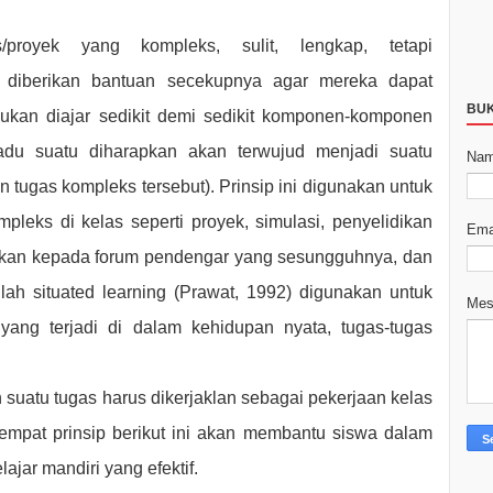
/proyek yang kompleks, sulit, lengkap, tetapi
an diberikan bantuan secekupnya agar mereka dapat
BU
ukan diajar sedikit demi sedikit komponen-komponen
du suatu diharapkan akan terwujud menjadi suatu
Na
ugas kompleks tersebut). Prinsip ini digunakan untuk
leks di kelas seperti proyek, simulasi, penyelidikan
Ema
jikan kepada forum pendengar yang sesungguhnya, dan
tilah situated learning (Prawat, 1992) digunakan untuk
Me
ang terjadi di dalam kehidupan nyata, tugas-tugas
uatu tugas harus dikerjaklan sebagai pekerjaan kelas
empat prinsip berikut ini akan membantu siswa dalam
jar mandiri yang efektif.