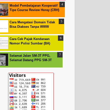
Model Pembelajaran Kooperatif
Tipe Course Review Horay (CRH)
Cara Mengatasi Domain Tidak
Bisa Diakses Tanpa WWW
Cara Cek Pajak Kendaraan
Nomor Polisi Sumbar (BA)
Selamat Jalan SM-3T PPG,
Selamat Datang PPG SM-3T