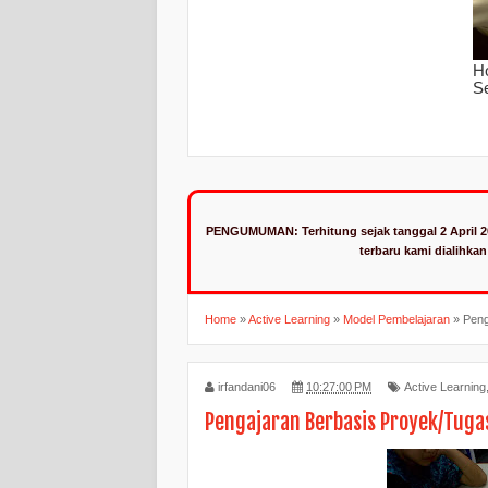
PENGUMUMAN:
Terhitung sejak tanggal 2 April 
terbaru kami dialihka
Home
»
Active Learning
»
Model Pembelajaran
»
Peng
irfandani06
10:27:00 PM
Active Learning
Pengajaran Berbasis Proyek/Tuga