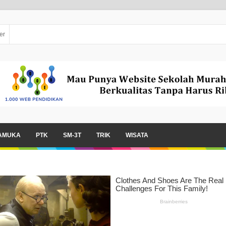
er
AMUKA
PTK
SM-3T
TRIK
WISATA