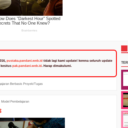
2016,
pustaka.pandani.web.id
tidak lagi kami update! kerena seluruh update
TE
n kesitus
pak.pandani.web.id
. Harap dimakulumi.
ajaran Berbasis Proyek/Tugas
,
Model Pembelajaran
s