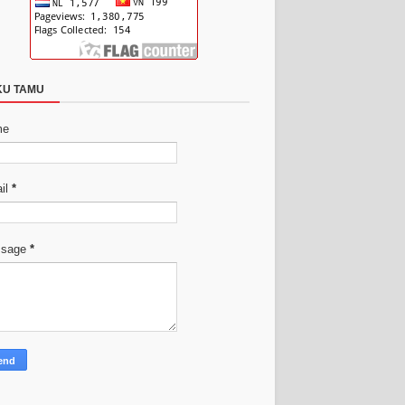
KU TAMU
me
il
*
ssage
*