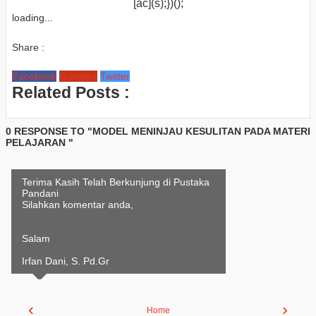
[ac](s);})();
loading...
Share :
Facebook
Google+
Twitter
Related Posts :
0 RESPONSE TO "MODEL MENINJAU KESULITAN PADA MATERI
PELAJARAN "
Terima Kasih Telah Berkunjung di Pustaka
Pandani
Silahkan komentar anda,
Salam
Irfan Dani, S. Pd.Gr
‹
›
Home