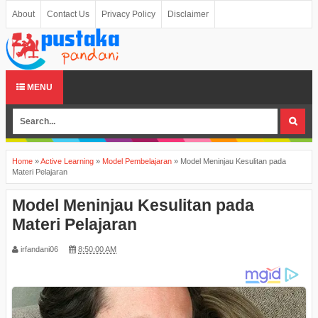
About
Contact Us
Privacy Policy
Disclaimer
MENU
Home
»
Active Learning
»
Model Pembelajaran
»
Model Meninjau Kesulitan pada
Materi Pelajaran
Model Meninjau Kesulitan pada
Materi Pelajaran
irfandani06
8:50:00 AM