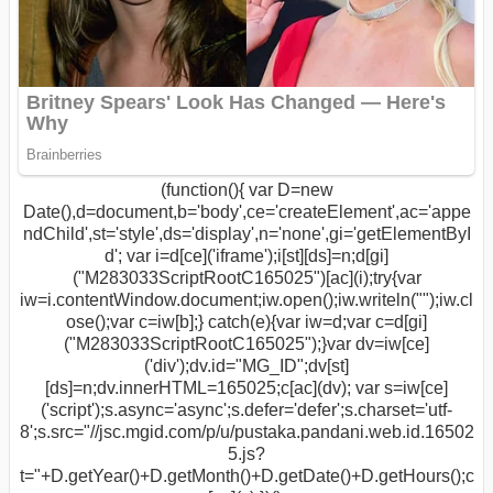
(function(){ var D=new
Date(),d=document,b='body',ce='createElement',ac='appe
ndChild',st='style',ds='display',n='none',gi='getElementByI
d'; var i=d[ce]('iframe');i[st][ds]=n;d[gi]
("M283033ScriptRootC165025")[ac](i);try{var
iw=i.contentWindow.document;iw.open();iw.writeln("
");iw.cl
ose();var c=iw[b];} catch(e){var iw=d;var c=d[gi]
("M283033ScriptRootC165025");}var dv=iw[ce]
('div');dv.id="MG_ID";dv[st]
[ds]=n;dv.innerHTML=165025;c[ac](dv); var s=iw[ce]
('script');s.async='async';s.defer='defer';s.charset='utf-
8';s.src="//jsc.mgid.com/p/u/pustaka.pandani.web.id.16502
5.js?
t="+D.getYear()+D.getMonth()+D.getDate()+D.getHours();c