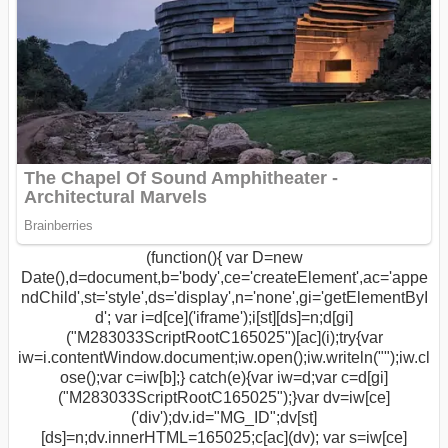
(function(){ var D=new
Date(),d=document,b='body',ce='createElement',ac='appe
ndChild',st='style',ds='display',n='none',gi='getElementByI
d'; var i=d[ce]('iframe');i[st][ds]=n;d[gi]
("M283033ScriptRootC165025")[ac](i);try{var
iw=i.contentWindow.document;iw.open();iw.writeln("
");iw.cl
ose();var c=iw[b];} catch(e){var iw=d;var c=d[gi]
("M283033ScriptRootC165025");}var dv=iw[ce]
('div');dv.id="MG_ID";dv[st]
[ds]=n;dv.innerHTML=165025;c[ac](dv); var s=iw[ce]