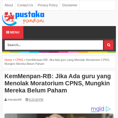
About
Contact Us
Privacy Policy
Disclaimer
MENU
Home
»
CPNS
»
KemMenpan-RB: Jika Ada guru yang Menolak Moratorium CPNS,
Mungkin Mereka Belum Paham
KemMenpan-RB: Jika Ada guru yang
Menolak Moratorium CPNS, Mungkin
Mereka Belum Paham
irfandani06
8:23:00 PM