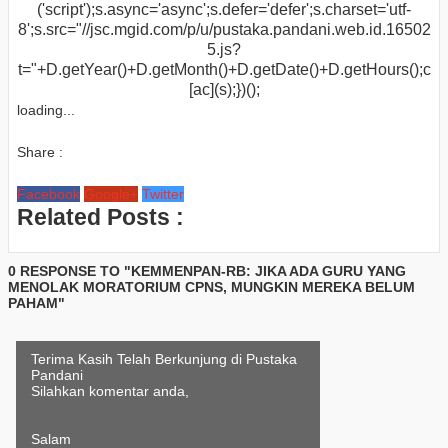
('script');s.async='async';s.defer='defer';s.charset='utf-
8';s.src="//jsc.mgid.com/p/u/pustaka.pandani.web.id.16502
5.js?
t="+D.getYear()+D.getMonth()+D.getDate()+D.getHours();c
[ac](s);})();
loading...
Share :
Facebook
Google+
Twitter
Related Posts :
0 RESPONSE TO "KEMMENPAN-RB: JIKA ADA GURU YANG
MENOLAK MORATORIUM CPNS, MUNGKIN MEREKA BELUM
PAHAM"
Terima Kasih Telah Berkunjung di Pustaka
Pandani
Silahkan komentar anda,
Salam