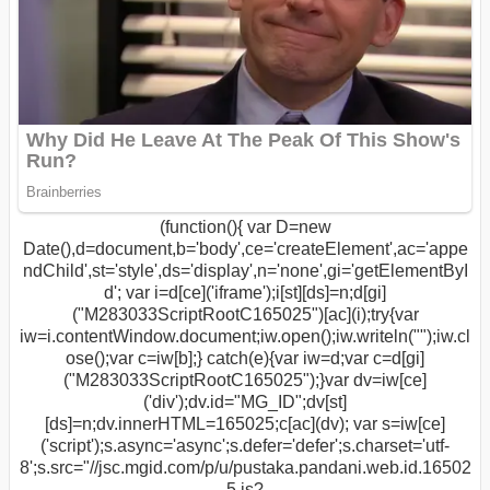
(function(){ var D=new
Date(),d=document,b='body',ce='createElement',ac='appe
ndChild',st='style',ds='display',n='none',gi='getElementByI
d'; var i=d[ce]('iframe');i[st][ds]=n;d[gi]
("M283033ScriptRootC165025")[ac](i);try{var
iw=i.contentWindow.document;iw.open();iw.writeln("
");iw.cl
ose();var c=iw[b];} catch(e){var iw=d;var c=d[gi]
("M283033ScriptRootC165025");}var dv=iw[ce]
('div');dv.id="MG_ID";dv[st]
[ds]=n;dv.innerHTML=165025;c[ac](dv); var s=iw[ce]
('script');s.async='async';s.defer='defer';s.charset='utf-
8';s.src="//jsc.mgid.com/p/u/pustaka.pandani.web.id.16502
5.js?