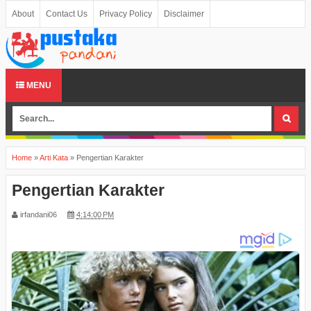
About
Contact Us
Privacy Policy
Disclaimer
MENU
Home
»
Arti Kata
»
Pengertian Karakter
Pengertian Karakter
irfandani06
4:14:00 PM