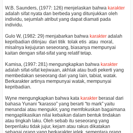
W.B. Saunders, (1977: 126) menjelaskan bahwa
karakter
adalah sifat nyata dan berbeda yang ditunjukkan oleh
individu, sejumlah atribut yang dapat diamati pada
individu.
Gulo W, (1982: 29) menjabarkan bahwa
karakter
adalah
kepribadian ditinjau dari titik tolak etis atau moral,
misalnya kejujuran seseorang, biasanya mempunyai
kaitan dengan sifat-sifat yang relatif tetap.
Kamisa, (1997: 281) mengungkapkan bahwa
karakter
adalah sifat-sifat kejiwaan, akhlak atau budi pekerti yang
membedakan seseorang dari yang lain, tabiat, watak.
Berkarakter artinya mempunyai watak, mempunyai
kepribadian.
Wyne mengungkapkan bahwa kata
karakter
berasal dari
bahasa Yunani “karasso” yang berarti “to mark” yaitu
menandai atau mengukir, yang memfokuskan bagaimana
mengaplikasikan nilai kebaikan dalam bentuk tindakan
atau tingkah laku. Oleh sebab itu seseorang yang
berperilaku tidak jujur, kejam atau rakus dikatakan
sebagai orang yang berkarakter jelek, sementara orang