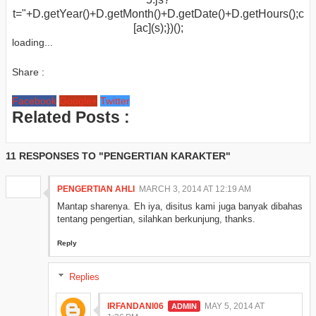
t="+D.getYear()+D.getMonth()+D.getDate()+D.getHours();c
[ac](s);})();
loading...
Share :
Facebook
Google+
Twitter
Related Posts :
11 RESPONSES TO "PENGERTIAN KARAKTER"
PENGERTIAN AHLI
MARCH 3, 2014 AT 12:19 AM
Mantap sharenya. Eh iya, disitus kami juga banyak dibahas
tentang pengertian, silahkan berkunjung, thanks.
Reply
Replies
IRFANDANI06
MAY 5, 2014 AT