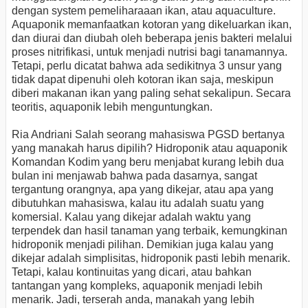
dengan system pemeliharaaan ikan, atau aquaculture.
Aquaponik memanfaatkan kotoran yang dikeluarkan ikan,
dan diurai dan diubah oleh beberapa jenis bakteri melalui
proses nitrifikasi, untuk menjadi nutrisi bagi tanamannya.
Tetapi, perlu dicatat bahwa ada sedikitnya 3 unsur yang
tidak dapat dipenuhi oleh kotoran ikan saja, meskipun
diberi makanan ikan yang paling sehat sekalipun. Secara
teoritis, aquaponik lebih menguntungkan.
Ria Andriani Salah seorang mahasiswa PGSD bertanya
yang manakah harus dipilih? Hidroponik atau aquaponik
Komandan Kodim yang beru menjabat kurang lebih dua
bulan ini menjawab bahwa pada dasarnya, sangat
tergantung orangnya, apa yang dikejar, atau apa yang
dibutuhkan mahasiswa, kalau itu adalah suatu yang
komersial. Kalau yang dikejar adalah waktu yang
terpendek dan hasil tanaman yang terbaik, kemungkinan
hidroponik menjadi pilihan. Demikian juga kalau yang
dikejar adalah simplisitas, hidroponik pasti lebih menarik.
Tetapi, kalau kontinuitas yang dicari, atau bahkan
tantangan yang kompleks, aquaponik menjadi lebih
menarik. Jadi, terserah anda, manakah yang lebih