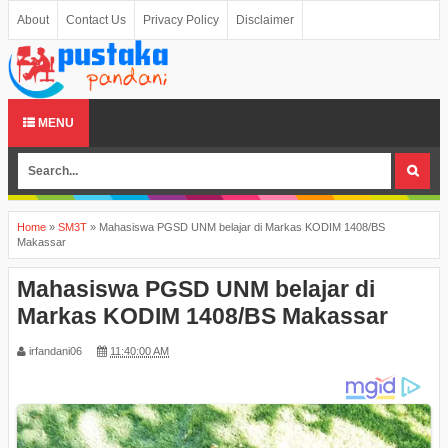
About
Contact Us
Privacy Policy
Disclaimer
MENU
Home
»
SM3T
»
Mahasiswa PGSD UNM belajar di Markas KODIM 1408/BS
Makassar
Mahasiswa PGSD UNM belajar di
Markas KODIM 1408/BS Makassar
irfandani06
11:40:00 AM