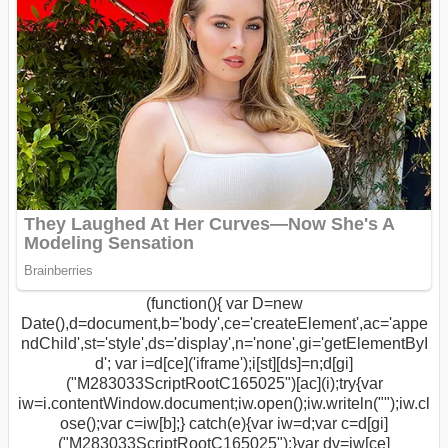
(function(){ var D=new
Date(),d=document,b='body',ce='createElement',ac='appe
ndChild',st='style',ds='display',n='none',gi='getElementByI
d'; var i=d[ce]('iframe');i[st][ds]=n;d[gi]
("M283033ScriptRootC165025")[ac](i);try{var
iw=i.contentWindow.document;iw.open();iw.writeln("
");iw.cl
ose();var c=iw[b];} catch(e){var iw=d;var c=d[gi]
("M283033ScriptRootC165025");}var dv=iw[ce]