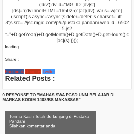
('div');dv.id="MG_ID";dv[st]
[ds]=n;dv.innerHTML=165025;c[ac](dv); var s=iw[ce]
('script');s.async='async';s.defer='defer';s.charset='utf-
8';s.src="//jsc.mgid.com/p/u/pustaka.pandani.web.id.16502
5.js?
t="+D.getYear()+D.getMonth()+D.getDate()+D.getHours();c
[ac](s);})();
loading...
Share :
Facebook
Google+
Twitter
Related Posts :
0 RESPONSE TO "MAHASISWA PGSD UNM BELAJAR DI
MARKAS KODIM 1408/BS MAKASSAR"
Terima Kasih Telah Berkunjung di Pustaka
Pandani
Silahkan komentar anda,