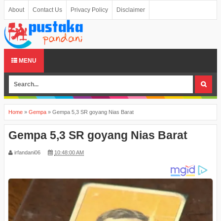
About
Contact Us
Privacy Policy
Disclaimer
MENU
Home
»
Gempa
»
Gempa 5,3 SR goyang Nias Barat
Gempa 5,3 SR goyang Nias Barat
irfandani06
10:48:00 AM