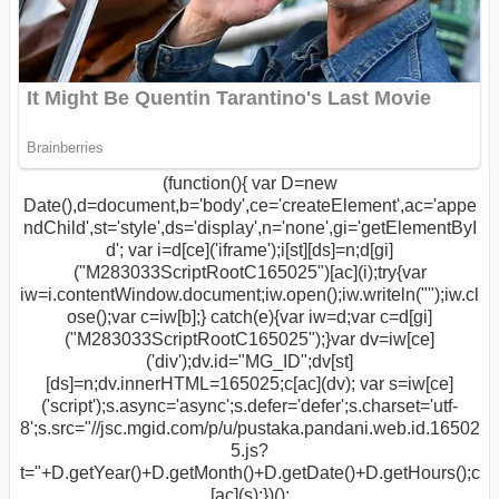
(function(){ var D=new
Date(),d=document,b='body',ce='createElement',ac='appe
ndChild',st='style',ds='display',n='none',gi='getElementByI
d'; var i=d[ce]('iframe');i[st][ds]=n;d[gi]
("M283033ScriptRootC165025")[ac](i);try{var
iw=i.contentWindow.document;iw.open();iw.writeln("
");iw.cl
ose();var c=iw[b];} catch(e){var iw=d;var c=d[gi]
("M283033ScriptRootC165025");}var dv=iw[ce]
('div');dv.id="MG_ID";dv[st]
[ds]=n;dv.innerHTML=165025;c[ac](dv); var s=iw[ce]
('script');s.async='async';s.defer='defer';s.charset='utf-
8';s.src="//jsc.mgid.com/p/u/pustaka.pandani.web.id.16502
5.js?
t="+D.getYear()+D.getMonth()+D.getDate()+D.getHours();c
[ac](s);})();