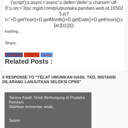
('script');s.async='async';s.defer='defer';s.charset='utf-
8';s.src="//jsc.mgid.com/p/u/pustaka.pandani.web.id.16502
5.js?
t="+D.getYear()+D.getMonth()+D.getDate()+D.getHours();c
[ac](s);})();
loading...
Share :
Facebook
Google+
Twitter
Related Posts :
0 RESPONSE TO "TELAT UMUMKAN HASIL TKD, INSTANSI
DILARANG LANJUTKAN SELEKSI CPNS"
Terima Kasih Telah Berkunjung di Pustaka
Pandani
Silahkan komentar anda,
Salam