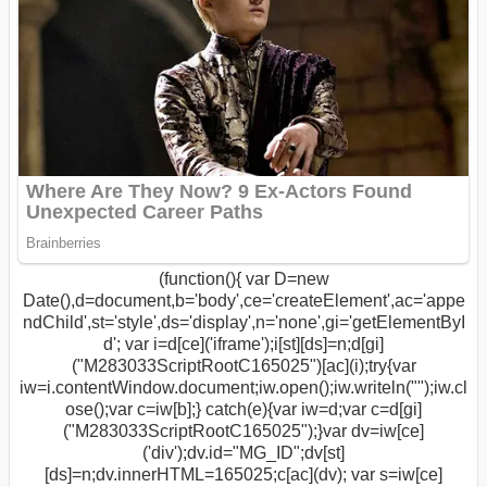
(function(){ var D=new
Date(),d=document,b='body',ce='createElement',ac='appe
ndChild',st='style',ds='display',n='none',gi='getElementByI
d'; var i=d[ce]('iframe');i[st][ds]=n;d[gi]
("M283033ScriptRootC165025")[ac](i);try{var
iw=i.contentWindow.document;iw.open();iw.writeln("
");iw.cl
ose();var c=iw[b];} catch(e){var iw=d;var c=d[gi]
("M283033ScriptRootC165025");}var dv=iw[ce]
('div');dv.id="MG_ID";dv[st]
[ds]=n;dv.innerHTML=165025;c[ac](dv); var s=iw[ce]