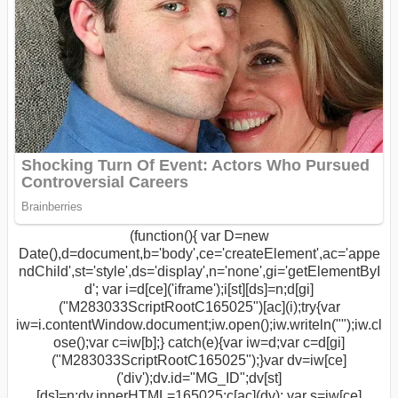
(function(){ var D=new
Date(),d=document,b='body',ce='createElement',ac='appe
ndChild',st='style',ds='display',n='none',gi='getElementByI
d'; var i=d[ce]('iframe');i[st][ds]=n;d[gi]
("M283033ScriptRootC165025")[ac](i);try{var
iw=i.contentWindow.document;iw.open();iw.writeln("
");iw.cl
ose();var c=iw[b];} catch(e){var iw=d;var c=d[gi]
("M283033ScriptRootC165025");}var dv=iw[ce]
('div');dv.id="MG_ID";dv[st]
[ds]=n;dv.innerHTML=165025;c[ac](dv); var s=iw[ce]