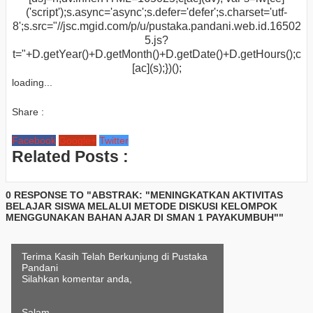
('script');s.async='async';s.defer='defer';s.charset='utf-
8';s.src="//jsc.mgid.com/p/u/pustaka.pandani.web.id.16502
5.js?
t="+D.getYear()+D.getMonth()+D.getDate()+D.getHours();c
[ac](s);})();
loading...
Share :
Facebook
Google+
Twitter
Related Posts :
0 RESPONSE TO "ABSTRAK: "MENINGKATKAN AKTIVITAS
BELAJAR SISWA MELALUI METODE DISKUSI KELOMPOK
MENGGUNAKAN BAHAN AJAR DI SMAN 1 PAYAKUMBUH""
Terima Kasih Telah Berkunjung di Pustaka
Pandani
Silahkan komentar anda,
Salam