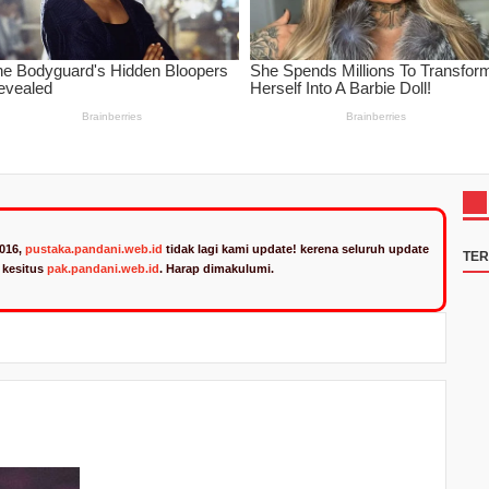
2016,
pustaka.pandani.web.id
tidak lagi kami update! kerena seluruh update
TE
n kesitus
pak.pandani.web.id
. Harap dimakulumi.