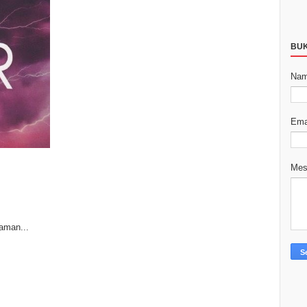
BU
Na
Ema
Me
aman...