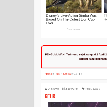
PENGUMUMAN:
Terhitung sejak tanggal 2 April 
terbaru kami dialihka
Home
»
Puisi
»
Sastra
»
GETIR
Unknown
2:19:00 PM
Puisi
,
Sastra
GETIR