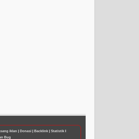
sang iklan
|
Donasi
|
Backlink
|
Statistik
I
an Bug