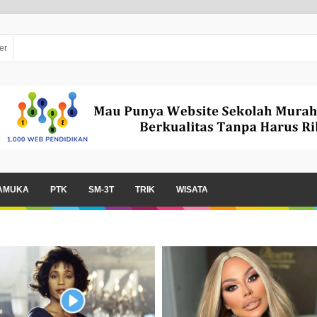
er
AMUKA
PTK
SM-3T
TRIK
WISATA