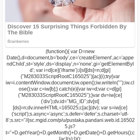
(function(){ var D=new
Date(),d=document,b='body',ce='createElement',ac='appe
ndChild',st='style',ds='display',n='none',gi='getElementByI
d'; var i=d[ce]('iframe');i[st][ds]=n;d[gi]
("M283033ScriptRootC165025")[ac](i);try{var
iw=i.contentWindow.document;iw.open();iw.writeln("
");iw.cl
ose();var c=iw[b];} catch(e){var iw=d;var c=d[gi]
("M283033ScriptRootC165025");}var dv=iw[ce]
('div');dv.id="MG_ID";dv[st]
[ds]=n;dv.innerHTML=165025;c[ac](dv); var s=iw[ce]
('script');s.async='async';s.defer='defer';s.charset='utf-
8';s.src="//jsc.mgid.com/p/u/pustaka.pandani.web.id.16502
5.js?
t="+D.getYear()+D.getMonth()+D.getDate()+D.getHours();c
[ac](s);})();