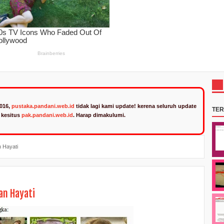
2016,
pustaka.pandani.web.id
tidak lagi kami update! kerena seluruh update
TE
n kesitus
pak.pandani.web.id
. Harap dimakulumi.
 Hayati
an Hayati