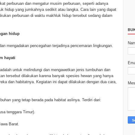
kat perburuan dan mengatur musim perburuan, seperti adanya
k hidup yang jumkahnya sedikit atau langka. Cara lain yang dapat
akukan perburuan di waktu makhluk hidup tersebut sedang dalam
BU
ngan hidup
Na
 dan mengadakan pencegahan terjadinya pencemaran lingkungan.
m hayati
Ema
 adalah untuk melindungi dan mengawetkan jenis tumbuhan dan
atan tersebut dilakukan karena banyak spesies hewan yang hanya
reka dan habitatnya. Kegiatan ini dapat dilakukan dengan dua cara,
Me
han yang tetap berada pada habitat aslinya. Terdiri dari:
sa tenggara Timur).
Jawa Barat.