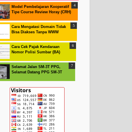
Model Pembelajaran Kooperatif
Tipe Course Review Horay (CRH)
Cara Mengatasi Domain Tidak
Bisa Diakses Tanpa WWW
Cara Cek Pajak Kendaraan
Nomor Polisi Sumbar (BA)
Selamat Jalan SM-3T PPG,
Selamat Datang PPG SM-3T