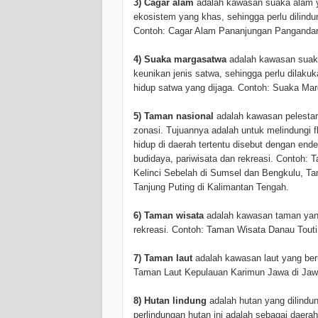
3) Cagar alam
adalah kawasan suaka alam 
ekosistem yang khas, sehingga perlu dilindu
Contoh: Cagar Alam Pananjungan Pangandar
4) Suaka margasatwa
adalah kawasan suaka
keunikan jenis satwa, sehingga perlu dilak
hidup satwa yang dijaga. Contoh: Suaka Marg
5) Taman nasional
adalah kawasan pelestari
zonasi. Tujuannya adalah untuk melindungi 
hidup di daerah tertentu disebut dengan end
budidaya, pariwisata dan rekreasi. Contoh:
Kelinci Sebelah di Sumsel dan Bengkulu, T
Tanjung Puting di Kalimantan Tengah.
6) Taman wisata
adalah kawasan taman yang 
rekreasi. Contoh: Taman Wisata Danau Touti
7) Taman laut
adalah kawasan laut yang ber
Taman Laut Kepulauan Karimun Jawa di Jaw
8) Hutan lindung
adalah hutan yang dilindu
perlindungan hutan ini adalah sebagai daerah 