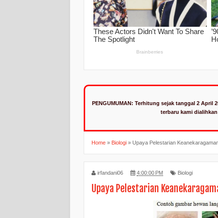
PENGUMUMAN:
Terhitung sejak tanggal 2 April 
terbaru kami dialihka
Home
»
Biologi
»
Upaya Pelestarian Keanekaragaman
irfandani06
4:00:00 PM
Biologi
Upaya Pelestarian Keanekaragam