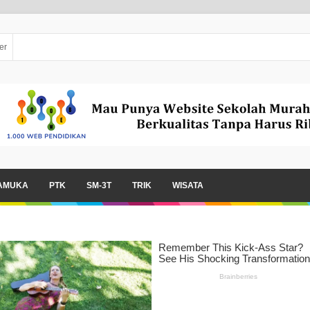
er
AMUKA
PTK
SM-3T
TRIK
WISATA