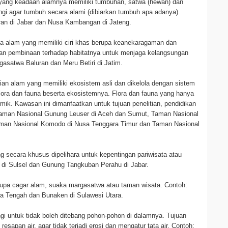
yang keadaan alamnya memiliki tumbuhan, satwa (hewan) dan
ngi agar tumbuh secara alami (dibiarkan tumbuh apa adanya).
an di Jabar dan Nusa Kambangan di Jateng.
 alam yang memiliki ciri khas berupa keanekaragaman dan
ukan pembinaan terhadap habitatnya untuk menjaga kelangsungan
asatwa Baluran dan Meru Betiri di Jatim.
an alam yang memiliki ekosistem asli dan dikelola dengan sistem
flora dan fauna beserta ekosistemnya. Flora dan fauna yang hanya
emik. Kawasan ini dimanfaatkan untuk tujuan penelitian, pendidikan
 Taman Nasional Gunung Leuser di Aceh dan Sumut, Taman Nasional
aman Nasional Komodo di Nusa Tenggara Timur dan Taman Nasional
secara khusus dipelihara untuk kepentingan pariwisata atau
 di Sulsel dan Gunung Tangkuban Perahu di Jabar.
upa cagar alam, suaka margasatwa atau taman wisata. Contoh:
a Tengah dan Bunaken di Sulawesi Utara.
ngi untuk tidak boleh ditebang pohon-pohon di dalamnya. Tujuan
resapan air, agar tidak terjadi erosi dan mengatur tata air. Contoh: