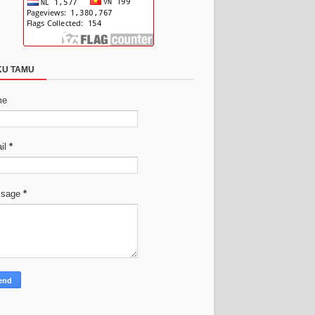
KU TAMU
me
il
*
ssage
*