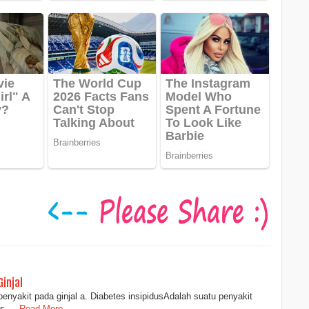
injal
penyakit pada ginjal a. Diabetes insipidusAdalah suatu penyakit
is …
Read More...