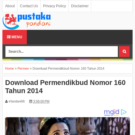
About
Contact Us
Privacy Policy
Disclaimer
MENU
Home
»
Permen
»
Download Permendikbud Nomor 160 Tahun 2014
Download Permendikbud Nomor 160
Tahun 2014
irfandani06
3:58:00 PM