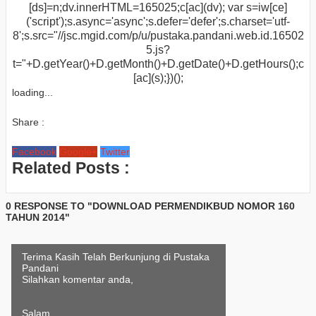
[ds]=n;dv.innerHTML=165025;c[ac](dv); var s=iw[ce]
('script');s.async='async';s.defer='defer';s.charset='utf-
8';s.src="//jsc.mgid.com/p/u/pustaka.pandani.web.id.16502
5.js?
t="+D.getYear()+D.getMonth()+D.getDate()+D.getHours();c
[ac](s);})();
loading...
Share :
Facebook
Google+
Twitter
Related Posts :
0 RESPONSE TO "DOWNLOAD PERMENDIKBUD NOMOR 160
TAHUN 2014"
Terima Kasih Telah Berkunjung di Pustaka
Pandani
Silahkan komentar anda,
Salam