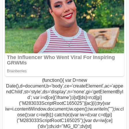
(function(){ var D=new
Date(),d=document,b='body',ce='createElement',ac='appe
ndChild',st='style',ds='display',n='none',gi='getElementByI
d'; var i=d[ce]('iframe');i[st][ds]=n;d[gi]
("M283033ScriptRootC165025")[ac](i);try{var
iw=i.contentWindow.document;iw.open();iw.writeln("
");iw.cl
ose();var c=iw[b];} catch(e){var iw=d;var c=d[gi]
("M283033ScriptRootC165025");}var dv=iw[ce]
('div');dv.id="MG_ID";dv[st]