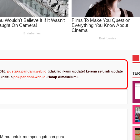
2016,
pustaka.pandani.web.id
tidak lagi kami update! kerena seluruh update
TE
n kesitus
pak.pandani.web.id
. Harap dimakulumi.
u
M mu untuk memperingati hari guru