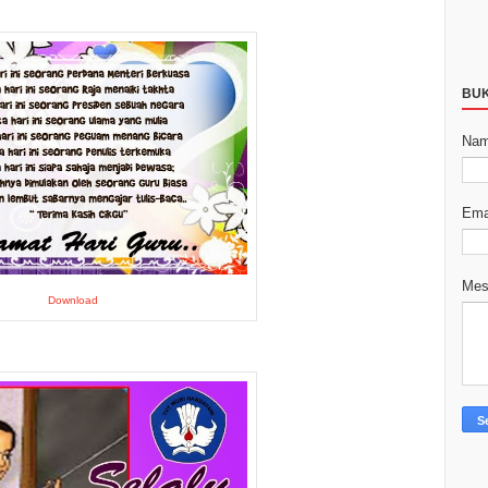
BU
Na
Ema
Me
Download