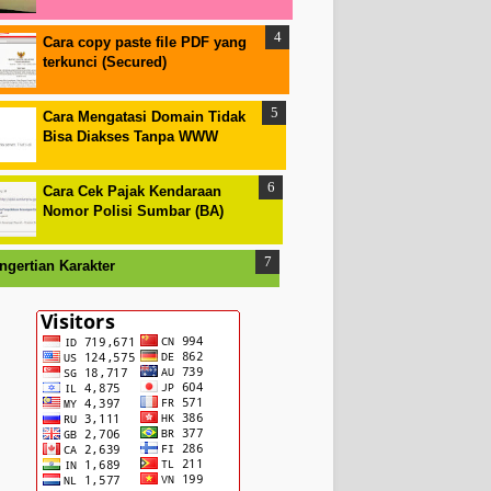
Cara copy paste file PDF yang
terkunci (Secured)
Cara Mengatasi Domain Tidak
Bisa Diakses Tanpa WWW
Cara Cek Pajak Kendaraan
Nomor Polisi Sumbar (BA)
ngertian Karakter