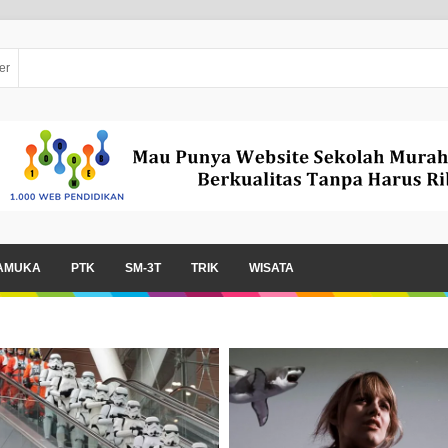
er
AMUKA
PTK
SM-3T
TRIK
WISATA