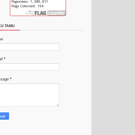
KU TAMU
me
il
*
ssage
*