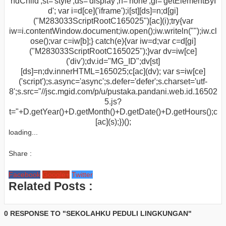
ndChild',st='style',ds='display',n='none',gi='getElementByI
d'; var i=d[ce]('iframe');i[st][ds]=n;d[gi]
("M283033ScriptRootC165025")[ac](i);try{var
iw=i.contentWindow.document;iw.open();iw.writeln("
");iw.cl
ose();var c=iw[b];} catch(e){var iw=d;var c=d[gi]
("M283033ScriptRootC165025");}var dv=iw[ce]
('div');dv.id="MG_ID";dv[st]
[ds]=n;dv.innerHTML=165025;c[ac](dv); var s=iw[ce]
('script');s.async='async';s.defer='defer';s.charset='utf-
8';s.src="//jsc.mgid.com/p/u/pustaka.pandani.web.id.16502
5.js?
t="+D.getYear()+D.getMonth()+D.getDate()+D.getHours();c
[ac](s);})();
loading...
Share :
Facebook
Google+
Twitter
Related Posts :
0 RESPONSE TO "SEKOLAHKU PEDULI LINGKUNGAN"