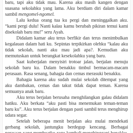
baru, tapi aku tidak mau. Karena aku masih kangen dengan
suasana sekolahku yang lama. Aku berdiam diri dalam kamar
sambil
mengomel-ngomel.
Lalu kedua orang tua ku pergi dan meninggalkan aku.
“kami pergi dulu! Nanti kalau kamu berubah pikiran temui kami
disekolah baru mu!” seru Ayah.
Didalam kamar aku terus berfikir dan terus menimbulkan
kegalauan dalam hati ku. Sepintas terpikirkan olehku “kalau aku
tidak sekolah, nanti aku mau jadi apa?. Kemudian aku
memutuskan untuk berangkat kesekolahku yang baru.
Saat kuberjalan menyisiri trotoar jalan, berjalan menuju
sekolah baru ku. Dalam benakku timbul bermacam-macam
perasaan. Rasa senang, bahagia dan cemas merasuki benakku.
Bahagia karena aku sudah mulai sekolah ditempat yang
aku dambakan, cemas dan takut tidak dapat teman. Karena
semuanya anak baru.
Aku terus berjalan berusaha menghilangkan galau didalam
hatiku. Aku berkata “aku pasti bisa menemukan teman-teman
baru ku”. Aku terus berjalan dengan pasti sambil terus menghirup
udara segar.
Setelah beberapa menit berjalan aku mulai mendekati
gerbang sekolah, jantungku berdegup kencang. Berbagai
perasaan yang membuatku ragu kembali menghinggapi benakku.