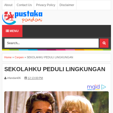
About
Contact Us
Privacy Policy
Disclaimer
MENU
Home
»
Cerpen
»
SEKOLAHKU PEDULI LINGKUNGAN
SEKOLAHKU PEDULI LINGKUNGAN
irfandani06
12:13:00 PM