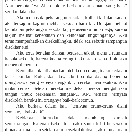
Aku berkata “Ya..Allah tolong berikan aku teman yang baik”
seruku dalam hati.
Aku memasuki pekarangan sekolah, kulihat kiri dan kanan,
aku terkagum-kagum melihat sekolah baru ku. Dengan melihat
keindahan pekarangan sekolahku, perasaanku mulai lega, karena
takjub melihat kebersihan dan keindahan lingkungannya. Aku
terus memperhatikan disekelilingku, tidak ada sebutir sampahpun
disekitar sini.
Aku terus berjalan dengan perasaan takjub menuju ruangan
kepala sekolah, karena kedua orang tuaku ada disana. Lalu aku
menemui mereka.
Kemudian aku di antarkan oleh kedua orang tuaku kedalam
kelas baruku. Kuletakkan tas, lalu tiba-tiba datang beberapa
orang siswa yang sebaya denganku, mereka mendekatiku. Aku
mulai cemas. Setelah mereka mendekat mereka mengulurkan
tangan untuk berkenalan denganku. Aku terharu, ternyata
disekolah baruku ini orangnya baik-baik semua.
Aku berkata dalam hati “ternyata orang-orang disini
semuanya baik-baik”
Kebiasaan burukku adalah membuang sampah
sembarangan. Karena disekolah lamaku sampah ini berserakan
dimana-mana. Tapi setelah aku bersekolah disini, aku mulai malu