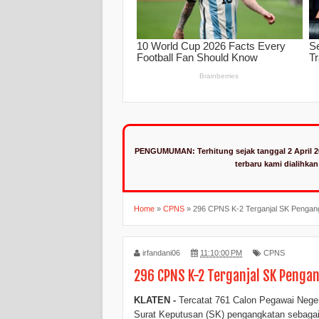
PENGUMUMAN:
Terhitung sejak tanggal 2 April 
terbaru kami dialihka
Home
»
CPNS
»
296 CPNS K-2 Terganjal SK Penga
irfandani06
11:10:00 PM
CPNS
296 CPNS K-2 Terganjal SK Penga
KLATEN -
Tercatat 761 Calon Pegawai Negeri
Surat Keputusan (SK) pengangkatan sebaga