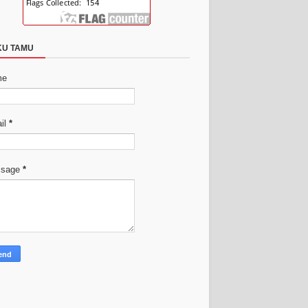
KU TAMU
me
il
*
ssage
*