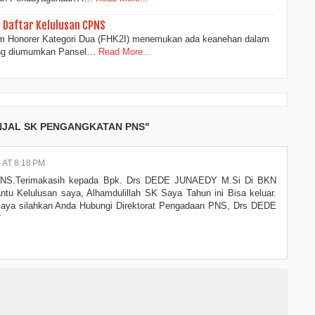
 Daftar Kelulusan CPNS
um Honorer Kategori Dua (FHK2I) menemukan ada keanehan dalam
ang diumumkan Pansel…
Read More...
ANJAL SK PENGANGKATAN PNS"
AT 8:18 PM
NS.Terimakasih kepada Bpk. Drs DEDE JUNAEDY M.Si Di BKN
u Kelulusan saya, Alhamdulillah SK Saya Tahun ini Bisa keluar.
Saya silahkan Anda Hubungi Direktorat Pengadaan PNS, Drs DEDE
7