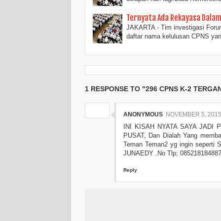
Ternyata Ada Rekayasa Dalam
JAKARTA - Tim investigasi For
daftar nama kelulusan CPNS y
1 RESPONSE TO "296 CPNS K-2 TERG
ANONYMOUS
NOVEMBER 5, 2015 
INI KISAH NYATA SAYA JADI P
PUSAT, Dan Dialah Yang membant
Teman Teman2 yg ingin seperti 
JUNAEDY .No Tlp; 08521818488
Reply