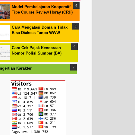
Model Pembelajaran Kooperatif
Tipe Course Review Horay (CRH)
Cara Mengatasi Domain Tidak
Bisa Diakses Tanpa WWW
Cara Cek Pajak Kendaraan
Nomor Polisi Sumbar (BA)
ngertian Karakter