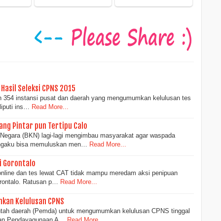
Hasil Seleksi CPNS 2015
ah 354 instansi pusat dan daerah yang mengumumkan kelulusan tes
iputi ins…
Read More...
ng Pintar pun Tertipu Calo
egara (BKN) lagi-lagi mengimbau masyarakat agar waspada
ngaku bisa memuluskan men…
Read More...
i Gorontalo
nline dan tes lewat CAT tidak mampu meredam aksi penipuan
orontalo. Ratusan p…
Read More...
mkan Kelulusan CPNS
tah daerah (Pemda) untuk mengumumkan kelulusan CPNS tinggal
rian Pendayagunaan A…
Read More...