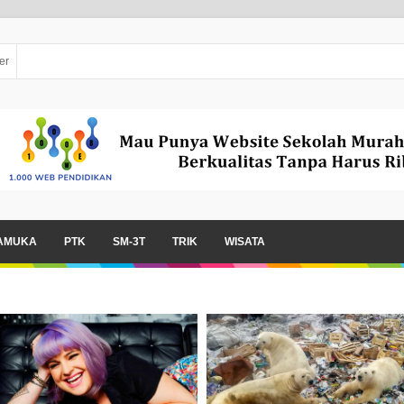
er
AMUKA
PTK
SM-3T
TRIK
WISATA