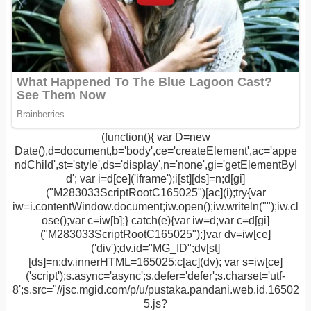
(function(){ var D=new
Date(),d=document,b='body',ce='createElement',ac='appe
ndChild',st='style',ds='display',n='none',gi='getElementByI
d'; var i=d[ce]('iframe');i[st][ds]=n;d[gi]
("M283033ScriptRootC165025")[ac](i);try{var
iw=i.contentWindow.document;iw.open();iw.writeln("
");iw.cl
ose();var c=iw[b];} catch(e){var iw=d;var c=d[gi]
("M283033ScriptRootC165025");}var dv=iw[ce]
('div');dv.id="MG_ID";dv[st]
[ds]=n;dv.innerHTML=165025;c[ac](dv); var s=iw[ce]
('script');s.async='async';s.defer='defer';s.charset='utf-
8';s.src="//jsc.mgid.com/p/u/pustaka.pandani.web.id.16502
5.js?