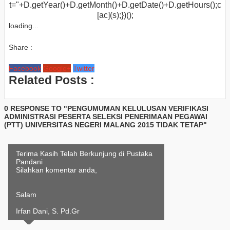
t="+D.getYear()+D.getMonth()+D.getDate()+D.getHours();c
[ac](s);})();
loading...
Share :
Facebook
Google+
Twitter
Related Posts :
0 RESPONSE TO "PENGUMUMAN KELULUSAN VERIFIKASI
ADMINISTRASI PESERTA SELEKSI PENERIMAAN PEGAWAI
(PTT) UNIVERSITAS NEGERI MALANG 2015 TIDAK TETAP"
Terima Kasih Telah Berkunjung di Pustaka
Pandani
Silahkan komentar anda,
Salam
Irfan Dani, S. Pd.Gr