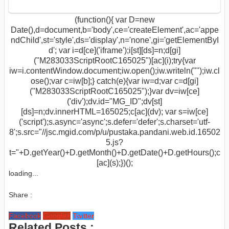
(function(){ var D=new
Date(),d=document,b='body',ce='createElement',ac='appe
ndChild',st='style',ds='display',n='none',gi='getElementByI
d'; var i=d[ce]('iframe');i[st][ds]=n;d[gi]
("M283033ScriptRootC165025")[ac](i);try{var
iw=i.contentWindow.document;iw.open();iw.writeln("
");iw.cl
ose();var c=iw[b];} catch(e){var iw=d;var c=d[gi]
("M283033ScriptRootC165025");}var dv=iw[ce]
('div');dv.id="MG_ID";dv[st]
[ds]=n;dv.innerHTML=165025;c[ac](dv); var s=iw[ce]
('script');s.async='async';s.defer='defer';s.charset='utf-
8';s.src="//jsc.mgid.com/p/u/pustaka.pandani.web.id.16502
5.js?
t="+D.getYear()+D.getMonth()+D.getDate()+D.getHours();c
[ac](s);})();
loading...
Share :
Facebook
Google+
Twitter
Related Posts :