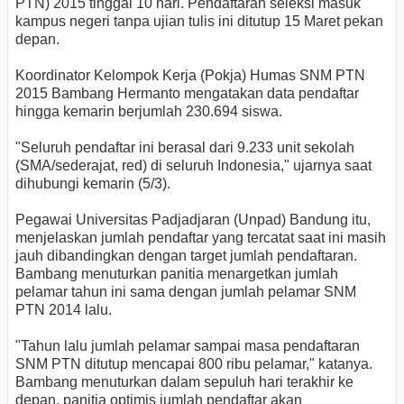
PTN) 2015 tinggal 10 hari. Pendaftaran seleksi masuk
kampus negeri tanpa ujian tulis ini ditutup 15 Maret pekan
depan.
Koordinator Kelompok Kerja (Pokja) Humas SNM PTN
2015 Bambang Hermanto mengatakan data pendaftar
hingga kemarin berjumlah 230.694 siswa.
"Seluruh pendaftar ini berasal dari 9.233 unit sekolah
(SMA/sederajat, red) di seluruh Indonesia," ujarnya saat
dihubungi kemarin (5/3).
Pegawai Universitas Padjadjaran (Unpad) Bandung itu,
menjelaskan jumlah pendaftar yang tercatat saat ini masih
jauh dibandingkan dengan target jumlah pendaftaran.
Bambang menuturkan panitia menargetkan jumlah
pelamar tahun ini sama dengan jumlah pelamar SNM
PTN 2014 lalu.
"Tahun lalu jumlah pelamar sampai masa pendaftaran
SNM PTN ditutup mencapai 800 ribu pelamar," katanya.
Bambang menuturkan dalam sepuluh hari terakhir ke
depan, panitia optimis jumlah pendaftar akan