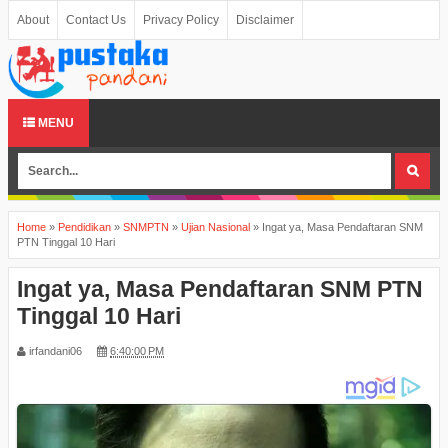
About
Contact Us
Privacy Policy
Disclaimer
MENU
Home
»
Pendidikan
»
SNMPTN
»
Ujian Nasional
»
Ingat ya, Masa Pendaftaran SNM
PTN Tinggal 10 Hari
Ingat ya, Masa Pendaftaran SNM PTN
Tinggal 10 Hari
irfandani06
6:40:00 PM