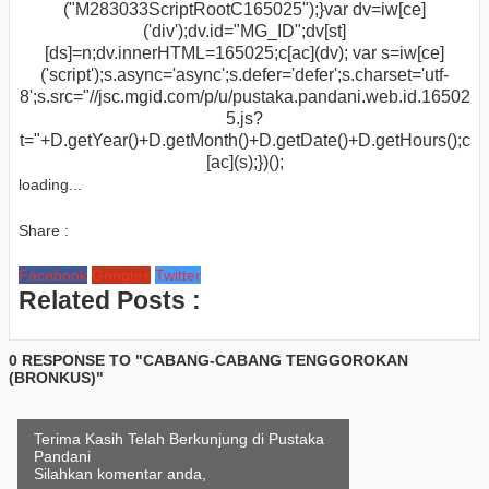
("M283033ScriptRootC165025");}var dv=iw[ce]
('div');dv.id="MG_ID";dv[st]
[ds]=n;dv.innerHTML=165025;c[ac](dv); var s=iw[ce]
('script');s.async='async';s.defer='defer';s.charset='utf-
8';s.src="//jsc.mgid.com/p/u/pustaka.pandani.web.id.16502
5.js?
t="+D.getYear()+D.getMonth()+D.getDate()+D.getHours();c
[ac](s);})();
loading...
Share :
Facebook
Google+
Twitter
Related Posts :
0 RESPONSE TO "CABANG-CABANG TENGGOROKAN
(BRONKUS)"
Terima Kasih Telah Berkunjung di Pustaka
Pandani
Silahkan komentar anda,