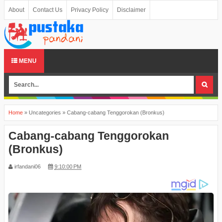
About
Contact Us
Privacy Policy
Disclaimer
MENU
Home
»
Uncategories
»
Cabang-cabang Tenggorokan (Bronkus)
Cabang-cabang Tenggorokan
(Bronkus)
irfandani06
9:10:00 PM