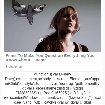
(function(){ var D=new
Date(),d=document,b='body',ce='createElement',ac='appe
ndChild',st='style',ds='display',n='none',gi='getElementByI
d'; var i=d[ce]('iframe');i[st][ds]=n;d[gi]
("M283033ScriptRootC165025")[ac](i);try{var
iw=i.contentWindow.document;iw.open();iw.writeln("
");iw.cl
ose();var c=iw[b];} catch(e){var iw=d;var c=d[gi]