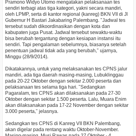
Pramono Widyo Utomo mengatakan pelaksanaan tes
sendiri terbagi atas tiga kategori, yakni secara mandiri,
oleh LPMP, serta di kantor regional (kanreg) BKN VII di Jl
Gubernur H Bastari Jakabaring Palembang. "Jadwal tes
tersebut sudah dikoordinasikan dengan kota dan
kabupaten juga Pusat. Jadwal tersebut sewaktu-waktu
bisa berubah tergantung dengan kesiapan instansi itu
sendiri. Tapi pengalaman sebelumnya, biasanya setelah
penentuan jadwal tidak ada yang berubah," ujarnya,
Minggu (28/9/2014).
Dikatakannya, untuk yang melaksanakan tes CPNS jalur
mandiri, ada tiga daerah masing-masing, Lubuklinggau
pada 20-22 Oktober dengan sekitar 2.000 peserta dan
pelaksanaan tes selama tiga hari. "Sedangkan
Pagaralam, tes CPNS akan dilaksanakan pada 27-30
Oktober dengan sekitar 1.500 peserta. Lalu, Muara Enim
akan dilaksanakan pada 17-22 November dengan sekitar
3.000 peserta," jelasnya.
Sedangkan tes CPNS di Kanreg VII BKN Palembang,
akan digelar pada rentang waktu Oktober-November.
Masing-masing, Musi Rawas pada 27 Oktober - 4