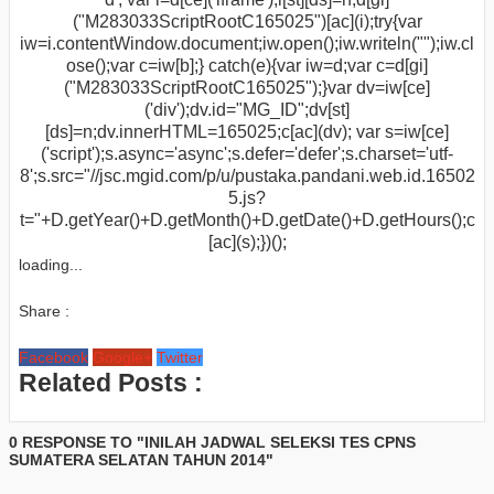
("M283033ScriptRootC165025")[ac](i);try{var
iw=i.contentWindow.document;iw.open();iw.writeln("
");iw.cl
ose();var c=iw[b];} catch(e){var iw=d;var c=d[gi]
("M283033ScriptRootC165025");}var dv=iw[ce]
('div');dv.id="MG_ID";dv[st]
[ds]=n;dv.innerHTML=165025;c[ac](dv); var s=iw[ce]
('script');s.async='async';s.defer='defer';s.charset='utf-
8';s.src="//jsc.mgid.com/p/u/pustaka.pandani.web.id.16502
5.js?
t="+D.getYear()+D.getMonth()+D.getDate()+D.getHours();c
[ac](s);})();
loading...
Share :
Facebook
Google+
Twitter
Related Posts :
0 RESPONSE TO "INILAH JADWAL SELEKSI TES CPNS
SUMATERA SELATAN TAHUN 2014"