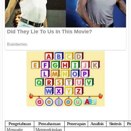
Pengetahuan
Pemahaman
Penerapan
Analisis
Sintesis
Pe
Mengutip
Memperkirakan