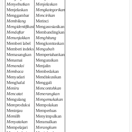
Menyebutkan
Menjelaskan
Menjelaskan
Mengkategorikan
Menggambar
Mencirikan
Membilang
Merinci
Mengidentifikasi
Mengasosiasikan
Mendaftar
Membandingkan
Menunjukkan
Menghitung
Memberi label
Mengkontraskan
Memberi indeks
Mengubah
Memasangkan
Mempertahankan
Menamai
Menguraikan
Menandai
Menjalin
Membaca
Membedakan
Menyadari
Mendiskusikan
Menghafal
Menggali
Meniru
Mencontohkan
Mencatat
Menerangkan
Mengulang
Mengemukakan
Mereproduksi
Mempolakan
Meninjau
Memperluas
Memilih
Menyimpulkan
Menyatakan
Meramalkan
Mempelajari
Merangkum