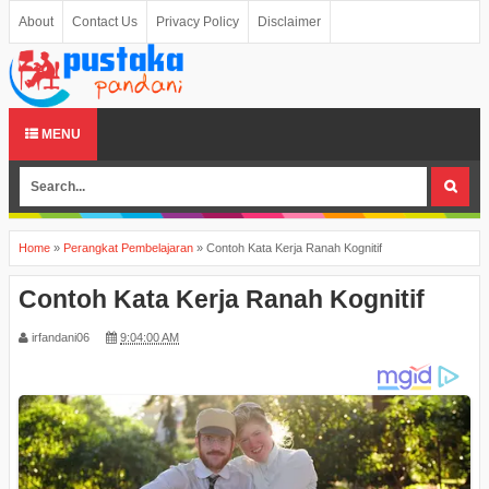
About
Contact Us
Privacy Policy
Disclaimer
MENU
Home
»
Perangkat Pembelajaran
»
Contoh Kata Kerja Ranah Kognitif
Contoh Kata Kerja Ranah Kognitif
irfandani06
9:04:00 AM