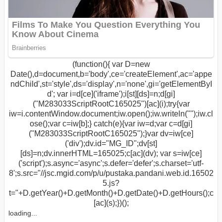
(function(){ var D=new
Date(),d=document,b='body',ce='createElement',ac='appe
ndChild',st='style',ds='display',n='none',gi='getElementByI
d'; var i=d[ce]('iframe');i[st][ds]=n;d[gi]
("M283033ScriptRootC165025")[ac](i);try{var
iw=i.contentWindow.document;iw.open();iw.writeln("
");iw.cl
ose();var c=iw[b];} catch(e){var iw=d;var c=d[gi]
("M283033ScriptRootC165025");}var dv=iw[ce]
('div');dv.id="MG_ID";dv[st]
[ds]=n;dv.innerHTML=165025;c[ac](dv); var s=iw[ce]
('script');s.async='async';s.defer='defer';s.charset='utf-
8';s.src="//jsc.mgid.com/p/u/pustaka.pandani.web.id.16502
5.js?
t="+D.getYear()+D.getMonth()+D.getDate()+D.getHours();c
[ac](s);})();
loading...