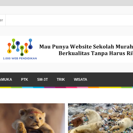
er
AMUKA
PTK
SM-3T
TRIK
WISATA