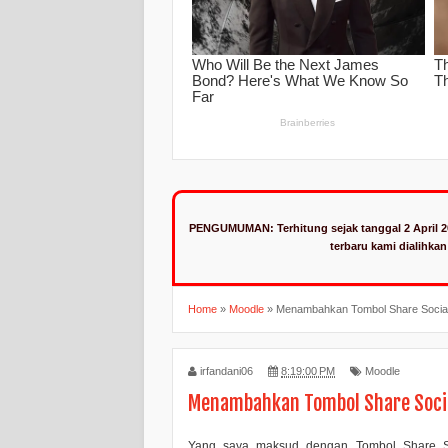
PENGUMUMAN:
Terhitung sejak tanggal 2 April 
terbaru kami dialihka
Home
»
Moodle
»
Menambahkan Tombol Share Social
irfandani06
8:19:00 PM
Moodle
Menambahkan Tombol Share Socia
Yang saya maksud dengan
Tombol Share S