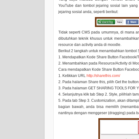
YouTube
dan tombol jejaring sosial lain yan
jejaring sosial anda, seperti berikut:
Tidak seperti CMS pada umumnya, di mana an
dibutuhkan teknik khusus untuk menambahkan ik
resource dan activity anda di moodle.
Berikut 2 langkah untuk menambahkan tombol
1. Mendapatkan Kode Share Button Facebook/Tw
2. Menambahkan pada Resource/Activity di Moo
Cara mendapatkan Kode Share Button Facebook/
1. Ketikkan URL
http://sharethis.com/
2. Pada halaman
Share this
, pilih
Get the button
3. Pada halaman
GET SHARING TOOLS FOR Y
4. Selanjutnya klik
tab Step 2. Style
, pilihlah t
5. Pada tab
Step 3. Customization
, akan ditamp
bagian bawah, anda bisa memilih (menambah 
nantinya dengan menggeser (dragging) pada b