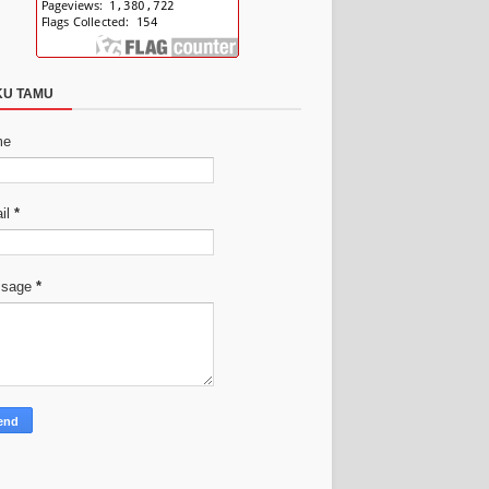
KU TAMU
me
il
*
ssage
*