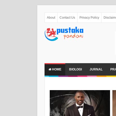
About
Contact Us
Privacy Policy
Disclaim
HOME
BIOLOGI
JURNAL
PR