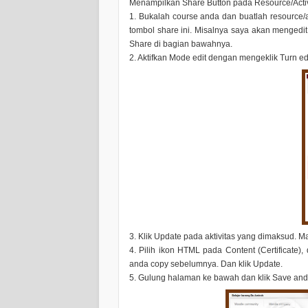
Menampilkan Share Button pada Resource/Activ
1. Bukalah course anda dan buatlah resource/
tombol share ini. Misalnya saya akan mengedit A
Share di bagian bawahnya.
2. Aktifkan Mode edit dengan mengeklik
Turn ed
3. Klik
Update
pada aktivitas yang dimaksud. M
4. Pilih
ikon HTML
pada
Content (Certificate)
,
anda copy sebelumnya. Dan klik
Update
.
5. Gulung halaman ke bawah dan klik
Save and