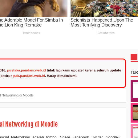
2016,
pustaka.pandani.web.id
tidak lagi kami update! kerena seluruh update
TE
n kesitus
pak.pandani.web.id
. Harap dimakulumi.
 Networking di Moodle
l Networking di Moodle
ocial Networking
adalah tombol
Share Facebook, Twitter, Google+,