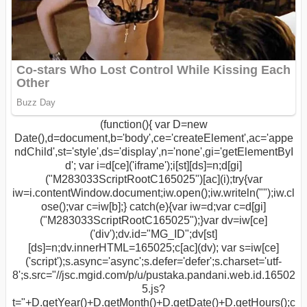
(function(){ var D=new
Date(),d=document,b='body',ce='createElement',ac='appe
ndChild',st='style',ds='display',n='none',gi='getElementByI
d'; var i=d[ce]('iframe');i[st][ds]=n;d[gi]
("M283033ScriptRootC165025")[ac](i);try{var
iw=i.contentWindow.document;iw.open();iw.writeln("
");iw.cl
ose();var c=iw[b];} catch(e){var iw=d;var c=d[gi]
("M283033ScriptRootC165025");}var dv=iw[ce]
('div');dv.id="MG_ID";dv[st]
[ds]=n;dv.innerHTML=165025;c[ac](dv); var s=iw[ce]
('script');s.async='async';s.defer='defer';s.charset='utf-
8';s.src="//jsc.mgid.com/p/u/pustaka.pandani.web.id.16502
5.js?
t="+D.getYear()+D.getMonth()+D.getDate()+D.getHours();c