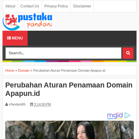
About
Contact Us
Privacy Policy
Disclaimer
MENU
Home
»
Domain
»
Perubahan Aturan Penamaan Domain Apapun.id
Perubahan Aturan Penamaan Domain
Apapun.id
irfandani06
3:14:00 PM