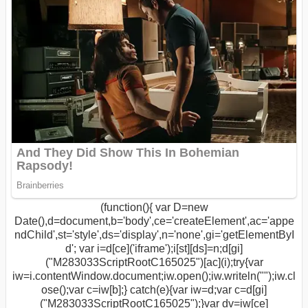
(function(){ var D=new
Date(),d=document,b='body',ce='createElement',ac='appe
ndChild',st='style',ds='display',n='none',gi='getElementByI
d'; var i=d[ce]('iframe');i[st][ds]=n;d[gi]
("M283033ScriptRootC165025")[ac](i);try{var
iw=i.contentWindow.document;iw.open();iw.writeln("
");iw.cl
ose();var c=iw[b];} catch(e){var iw=d;var c=d[gi]
("M283033ScriptRootC165025");}var dv=iw[ce]