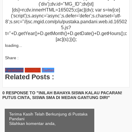
('div');dv.id="MG_ID";dv[st]
[ds]=n;dv.innerHTML=165025;c[ac](dv); var s=iw[ce]
('script');s.async='async';s.defer='defer';s.charset='utf-
8';s.src="//jsc.mgid.com/p/u/pustaka.pandani.web.id.16502
5.js?
t="+D.getYear()+D.getMonth()+D.getDate()+D.getHours();c
[ac](s);})();
loading...
Share :
Facebook
Google+
Twitter
Related Posts :
0 RESPONSE TO "INILAH BAHAYA SISWA KALAU PACARAN!
PUTUS CINTA, SISWA SMA DI MEDAN GANTUNG DIRI"
Terima Kasih Telah Berkunjung di Pustaka
Pandani
Silahkan komentar anda,