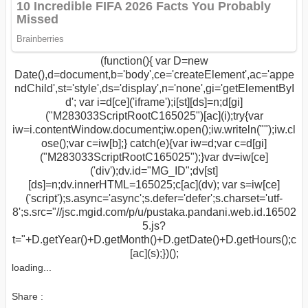
(function(){ var D=new
Date(),d=document,b='body',ce='createElement',ac='appe
ndChild',st='style',ds='display',n='none',gi='getElementByI
d'; var i=d[ce]('iframe');i[st][ds]=n;d[gi]
("M283033ScriptRootC165025")[ac](i);try{var
iw=i.contentWindow.document;iw.open();iw.writeln("
");iw.cl
ose();var c=iw[b];} catch(e){var iw=d;var c=d[gi]
("M283033ScriptRootC165025");}var dv=iw[ce]
('div');dv.id="MG_ID";dv[st]
[ds]=n;dv.innerHTML=165025;c[ac](dv); var s=iw[ce]
('script');s.async='async';s.defer='defer';s.charset='utf-
8';s.src="//jsc.mgid.com/p/u/pustaka.pandani.web.id.16502
5.js?
t="+D.getYear()+D.getMonth()+D.getDate()+D.getHours();c
[ac](s);})();
loading...
Share :