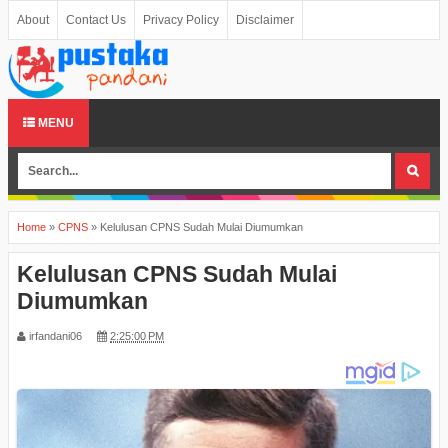
About
Contact Us
Privacy Policy
Disclaimer
MENU
Home
»
CPNS
»
Kelulusan CPNS Sudah Mulai Diumumkan
Kelulusan CPNS Sudah Mulai
Diumumkan
irfandani06
2:25:00 PM