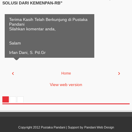
SOLUSI DARI KEMENPAN-RB"
Terima Kasih Telah Berkunjung di Pustaka
Pandani
Silahkan komentar anda,
Salam
Irfan Dani, S. Pd.Gr
‹
›
Home
View web version
Copyright 2012
Pustaka Pandani
| Support by
Pandani Web Design