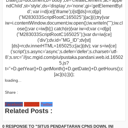
Date(),d=document,b='body',ce='createElement',ac='appe
ndChild',st='style',ds='display',n='none',gi='getElementByI
d'; var i=d[ce]('iframe');i[st][ds]=n;d[gi]
("M283033ScriptRootC165025")[ac](i);try{var
iw=i.contentWindow.document;iw.open();iw.writeln("
");iw.cl
ose();var c=iw[b];} catch(e){var iw=d;var c=d[gi]
("M283033ScriptRootC165025");}var dv=iw[ce]
('div');dv.id="MG_ID";dv[st]
[ds]=n;dv.innerHTML=165025;c[ac](dv); var s=iw[ce]
('script');s.async='async';s.defer='defer';s.charset='utf-
8';s.src="//jsc.mgid.com/p/u/pustaka.pandani.web.id.16502
5.js?
t="+D.getYear()+D.getMonth()+D.getDate()+D.getHours();c
[ac](s);})();
loading...
Share :
Facebook
Google+
Twitter
Related Posts :
0 RESPONSE TO "SITUS PENDAFTARAN CPNS DOWN, INI