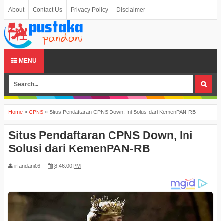
About
Contact Us
Privacy Policy
Disclaimer
MENU
Home
»
CPNS
»
Situs Pendaftaran CPNS Down, Ini Solusi dari KemenPAN-RB
Situs Pendaftaran CPNS Down, Ini
Solusi dari KemenPAN-RB
irfandani06
8:46:00 PM