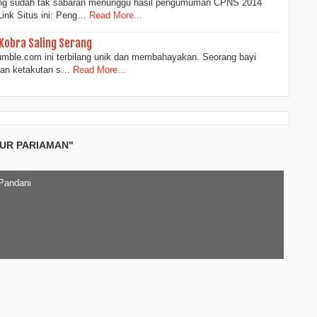
ng sudah tak sabaran menunggu hasil pengumuman CPNS 2014
ink Situs ini: Peng…
Read More...
r Kobra Saling Serang
umble.com ini terbilang unik dan membahayakan. Seorang bayi
kan ketakutan s…
Read More...
AUR PARIAMAN"
 Pandani