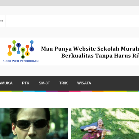
er
AMUKA
PTK
SM-3T
TRIK
WISATA