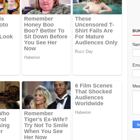
BU
Na
Ema
Me