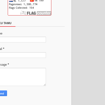
KU TAMU
me
il
*
ssage
*