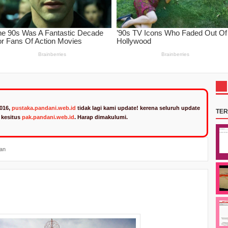
2016,
pustaka.pandani.web.id
tidak lagi kami update! kerena seluruh update
TE
n kesitus
pak.pandani.web.id
. Harap dimakulumi.
man