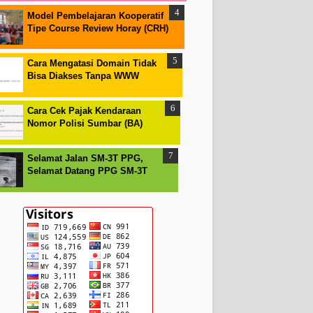
Model Pembelajaran Kooperatif
Tipe Course Review Horay (CRH)
Cara Mengatasi Domain Tidak
Bisa Diakses Tanpa WWW
Cara Cek Pajak Kendaraan
Nomor Polisi Sumbar (BA)
Selamat Jalan SM-3T PPG,
Selamat Datang PPG SM-3T