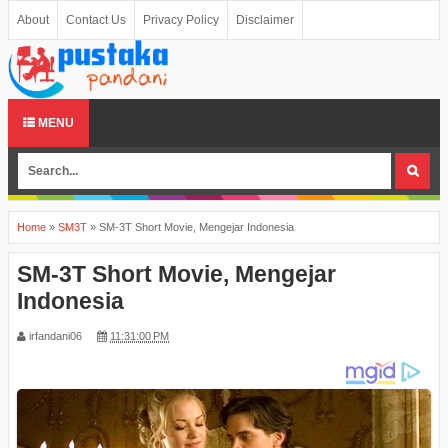
About
Contact Us
Privacy Policy
Disclaimer
MENU
Home
»
SM3T
»
SM-3T Short Movie, Mengejar Indonesia
SM-3T Short Movie, Mengejar
Indonesia
irfandani06
11:31:00 PM