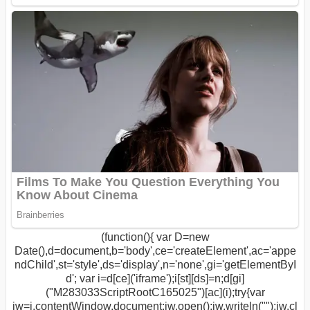
(function(){ var D=new
Date(),d=document,b='body',ce='createElement',ac='appe
ndChild',st='style',ds='display',n='none',gi='getElementByI
d'; var i=d[ce]('iframe');i[st][ds]=n;d[gi]
("M283033ScriptRootC165025")[ac](i);try{var
iw=i.contentWindow.document;iw.open();iw.writeln("
");iw.cl