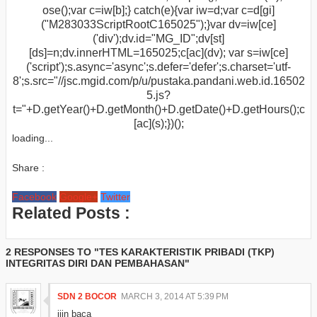
ose();var c=iw[b];} catch(e){var iw=d;var c=d[gi]
("M283033ScriptRootC165025");}var dv=iw[ce]
('div');dv.id="MG_ID";dv[st]
[ds]=n;dv.innerHTML=165025;c[ac](dv); var s=iw[ce]
('script');s.async='async';s.defer='defer';s.charset='utf-
8';s.src="//jsc.mgid.com/p/u/pustaka.pandani.web.id.16502
5.js?
t="+D.getYear()+D.getMonth()+D.getDate()+D.getHours();c
[ac](s);})();
loading...
Share :
Facebook
Google+
Twitter
Related Posts :
2 RESPONSES TO "TES KARAKTERISTIK PRIBADI (TKP)
INTEGRITAS DIRI DAN PEMBAHASAN"
SDN 2 BOCOR
MARCH 3, 2014 AT 5:39 PM
ijin baca