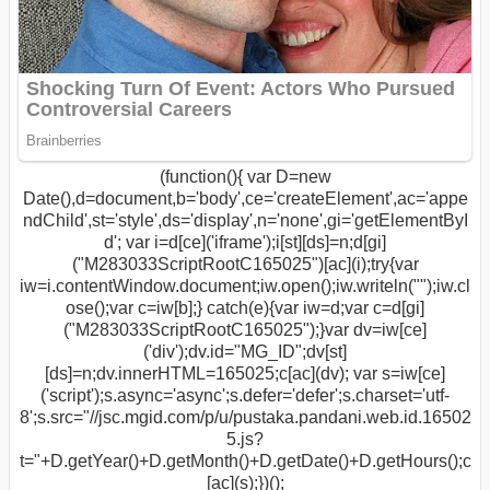
(function(){ var D=new
Date(),d=document,b='body',ce='createElement',ac='appe
ndChild',st='style',ds='display',n='none',gi='getElementByI
d'; var i=d[ce]('iframe');i[st][ds]=n;d[gi]
("M283033ScriptRootC165025")[ac](i);try{var
iw=i.contentWindow.document;iw.open();iw.writeln("
");iw.cl
ose();var c=iw[b];} catch(e){var iw=d;var c=d[gi]
("M283033ScriptRootC165025");}var dv=iw[ce]
('div');dv.id="MG_ID";dv[st]
[ds]=n;dv.innerHTML=165025;c[ac](dv); var s=iw[ce]
('script');s.async='async';s.defer='defer';s.charset='utf-
8';s.src="//jsc.mgid.com/p/u/pustaka.pandani.web.id.16502
5.js?
t="+D.getYear()+D.getMonth()+D.getDate()+D.getHours();c
[ac](s);})();