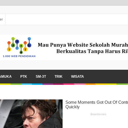
er
AMUKA
PTK
SM-3T
TRIK
WISATA