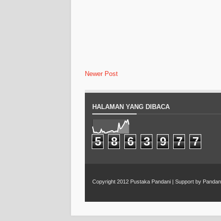
Newer Post
HALAMAN YANG DIBACA
5
8
6
3
9
7
7
Copyright 2012
Pustaka Pandani
| Support by
Pandan