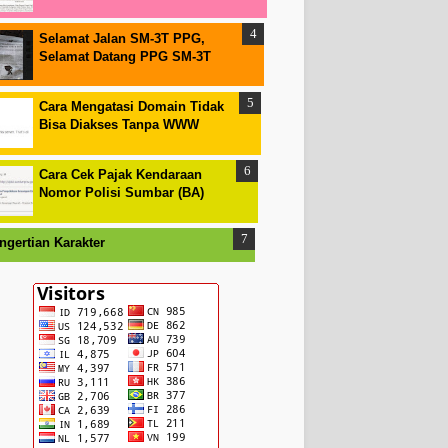
Selamat Jalan SM-3T PPG,
Selamat Datang PPG SM-3T
Cara Mengatasi Domain Tidak
Bisa Diakses Tanpa WWW
Cara Cek Pajak Kendaraan
Nomor Polisi Sumbar (BA)
ngertian Karakter