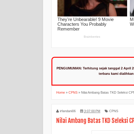
PENGUMUMAN:
Terhitung sejak tanggal 2 April 
terbaru kami dialihka
Home
»
CPNS
»
Nilai Ambang Batas TKD Seleksi C
irfandani06
3:07:00 PM
CPNS
Nilai Ambang Batas TKD Seleksi 