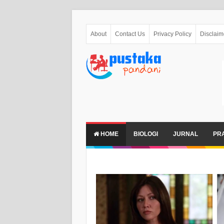
About
Contact Us
Privacy Policy
Disclaim
HOME
BIOLOGI
JURNAL
PR