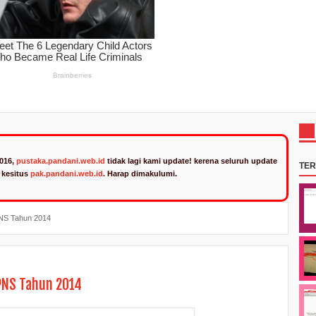
2016,
pustaka.pandani.web.id
tidak lagi kami update! kerena seluruh update
TE
n kesitus
pak.pandani.web.id
. Harap dimakulumi.
PNS Tahun 2014
CPNS Tahun 2014