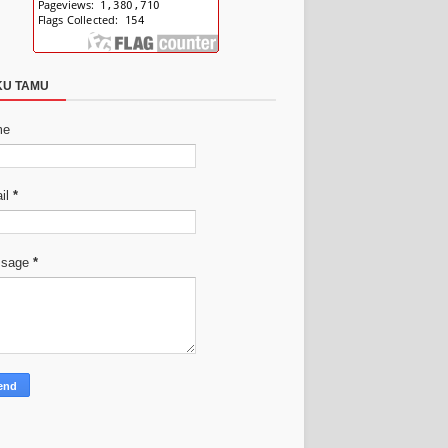
KU TAMU
me
il
*
ssage
*