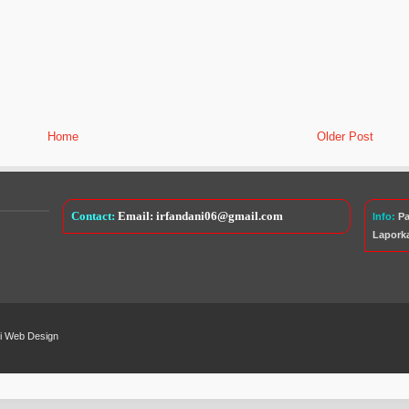
Home
Older Post
Contact:
Email: irfandani06@gmail.com
Info:
Pa
Lapork
i Web Design