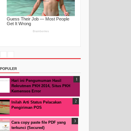
RPOPULER
Hari ini Pengumuman Hasil
Rekrutmen PKH 2014, Situs PKH
Kemensos Error
Inilah Arti Status Pelacakan
Pengiriman POS
Cara copy paste file PDF yang
terkunci (Secured)