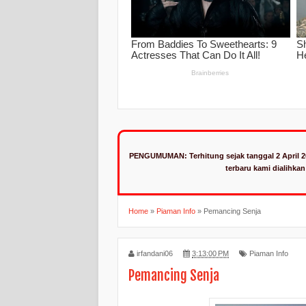
PENGUMUMAN:
Terhitung sejak tanggal 2 April 
terbaru kami dialihka
Home
»
Piaman Info
»
Pemancing Senja
irfandani06
3:13:00 PM
Piaman Info
Pemancing Senja