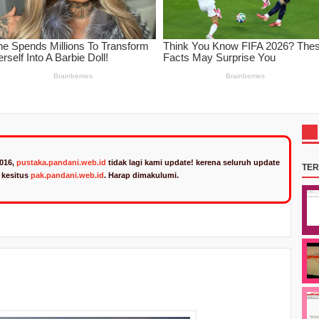
2016,
pustaka.pandani.web.id
tidak lagi kami update! kerena seluruh update
TE
n kesitus
pak.pandani.web.id
. Harap dimakulumi.