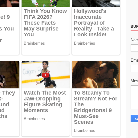
BU
Na
Ema
Me