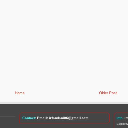
Home
Older Post
Contact:
Email: irfandani06@gmail.com
Info:
Pa
Lapork