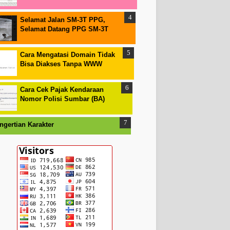
Selamat Jalan SM-3T PPG,
Selamat Datang PPG SM-3T
Cara Mengatasi Domain Tidak
Bisa Diakses Tanpa WWW
Cara Cek Pajak Kendaraan
Nomor Polisi Sumbar (BA)
ngertian Karakter