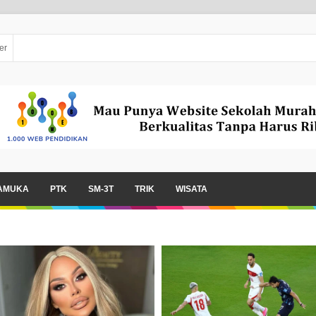
er
AMUKA
PTK
SM-3T
TRIK
WISATA