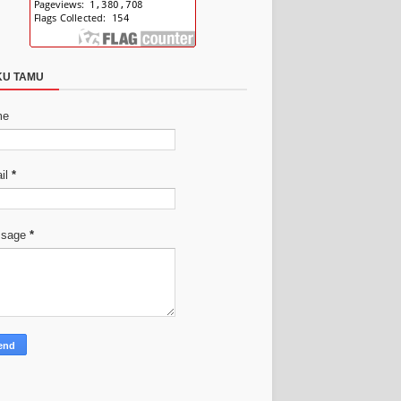
KU TAMU
me
il
*
ssage
*