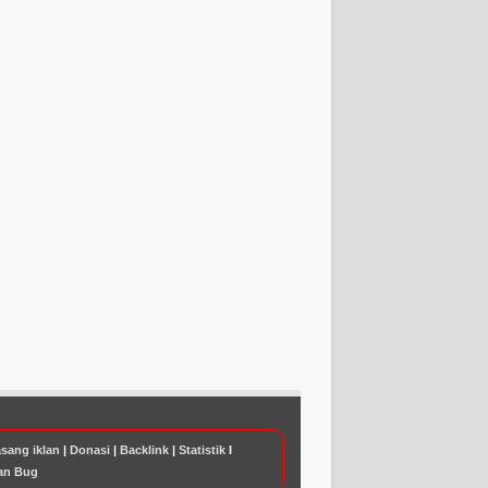
sang iklan
|
Donasi
|
Backlink
|
Statistik
I
an Bug