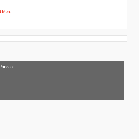
 More...
 Pandani